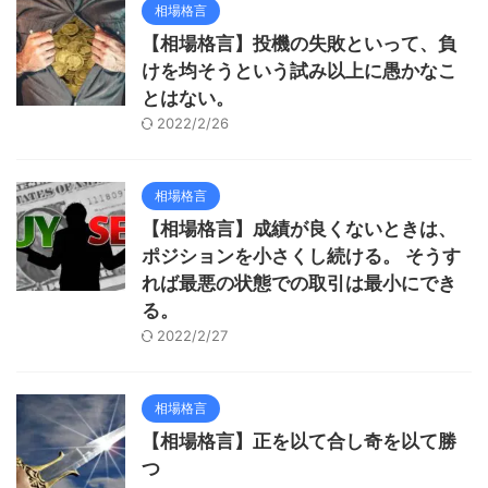
相場格言
【相場格言】投機の失敗といって、負
けを均そうという試み以上に愚かなこ
とはない。
2022/2/26
相場格言
【相場格言】成績が良くないときは、
ポジションを小さくし続ける。 そうす
れば最悪の状態での取引は最小にでき
る。
2022/2/27
相場格言
【相場格言】正を以て合し奇を以て勝
つ